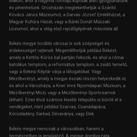
Makón, ahol a hagyma formájú kupolák alatt gyógyulhatunk
és pihenhetünk. Orosházán megtekinthetjük a Szántó
Kovács János Múzeumot, a Darvas József Emlékházat, a
Magyar Kultúra Házát, vagy a Bánki Donát Műszaki
Líceumot, ahol a világ első repülőgépének másolata áll.
Békés megye további városai is sok szépséget és
érdekességet rejtenek. Megemlíthetjük például Békést,
amely a Kettős-Körös bal partján fekszik, és ahol a római
katolikus templom, a református templom, a zsidó temető,
vagy a Békési Képtár várja a látogatókat. Vagy
Mezőberényt, amely a megye északi részén helyezkedik el,
és ahol a Városháza, a Kner Imre Nyomdaipari Múzeum, a
Mezőberényi Mozi, vagy a Mezőberényi Sportcsarnok
látható. Ezen kívül számos kisebb település is bűvöli el a
vendégeket, mint például Szarvas, Csanádapáca,
Körösladány, Sarkad, Dévaványa, vagy Elek.
Békés megye nemcsak a városokban, hanem a
természetben is lenyűgöző. A megye domborzata