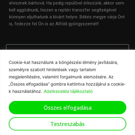
elvisznek bárhová. Ha pedig repülővel érkezünk, akkor sem
kell aggódnunk, hiszen a reptéri transzfer segítségével
könnyen eljuthatunk a kívánt helyre. Békés megye várja Önt
is, fedezze fel Ön is az Alföld gyöngyszemét!
Tartalomjegyzék
Cookie-kat használunk a böngészési élmény javítására,
személyre szabott hirdetések vagy tartalom
megjelenítésére, valamint forgalmunk elemzésére. Az
„Összes elfogadása” gombra kattintva hozzájárul a cookie-
k használatához.
Adatkezelési tájékoztató
Összes elfogadása
Copyright © 2026 Busz bérbeadás | taxi & transfer service |
Testreszabás
zoldtaxi.com