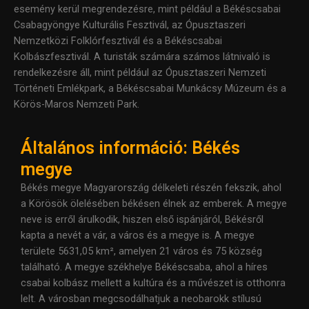
esemény kerül megrendezésre, mint például a Békéscsabai
Csabagyöngye Kulturális Fesztivál, az Ópusztaszeri
Nemzetközi Folklórfesztivál és a Békéscsabai
Kolbászfesztivál. A turisták számára számos látnivaló is
rendelkezésre áll, mint például az Ópusztaszeri Nemzeti
Történeti Emlékpark, a Békéscsabai Munkácsy Múzeum és a
Körös-Maros Nemzeti Park.
Általános információ: Békés
megye
Békés megye Magyarország délkeleti részén fekszik, ahol
a Körösök ölelésében békésen élnek az emberek. A megye
neve is erről árulkodik, hiszen első ispánjáról, Békésről
kapta a nevét a vár, a város és a megye is. A megye
területe 5631,05 km², amelyen 21 város és 75 község
található. A megye székhelye Békéscsaba, ahol a híres
csabai kolbász mellett a kultúra és a művészet is otthonra
lelt. A városban megcsodálhatjuk a neobarokk stílusú