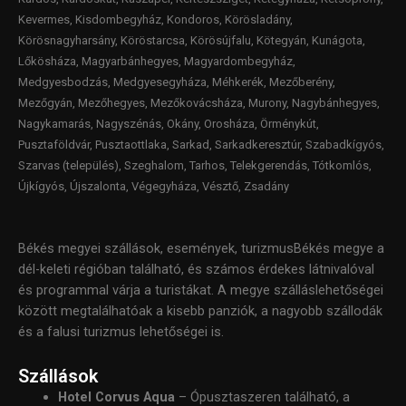
Kevermes, Kisdombegyház, Kondoros, Körösladány,
Körösnagyharsány, Köröstarcsa, Körösújfalu, Kötegyán, Kunágota,
Lőkösháza, Magyarbánhegyes, Magyardombegyház,
Medgyesbodzás, Medgyesegyháza, Méhkerék, Mezőberény,
Mezőgyán, Mezőhegyes, Mezőkovácsháza, Murony, Nagybánhegyes,
Nagykamarás, Nagyszénás, Okány, Orosháza, Örménykút,
Pusztaföldvár, Pusztaottlaka, Sarkad, Sarkadkeresztúr, Szabadkígyós,
Szarvas (település), Szeghalom, Tarhos, Telekgerendás, Tótkomlós,
Újkígyós, Újszalonta, Végegyháza, Vésztő, Zsadány
Békés megyei szállások, események, turizmus
Békés megye a
dél-keleti régióban található, és számos érdekes látnivalóval
és programmal várja a turistákat. A megye szálláslehetőségei
között megtalálhatóak a kisebb panziók, a nagyobb szállodák
és a falusi turizmus lehetőségei is.
Szállások
Hotel Corvus Aqua
– Ópusztaszeren található, a