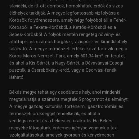
síkvidéki, de itt-ott dombok, homokhátak, erdők és vizes
élőhelyek tarkítják. A megye legfontosabb vízfolyása a
Körösök folyórendszere, amely négy folyóból áll: a Fehér-
Körösből, a Fekete-Körösből, a Kettős-Körösből és a
Sebes-Körösből. A folyók mentén rengeteg növény- és
állatfaj él, és számos horgász-, vízisport- és kirándulóhely
található. A megye természeti értékei közé tartozik még a
Körös-Maros Nemzeti Park, amely 501,34 km²-en terül el,
és ahol a Kis-Sárrét, a Nagy-Sárrét, a Dévaványai-Ecsegi
puszták, a Cserebökényi-erdő, vagy a Csorvási-fenék
látható.
Békés megye tehát egy csodálatos hely, ahol mindenki
megtalálhatja a számára megfelelő programot és élményt.
A megye gazdag kulturális, történelmi, gasztronómiai és
természeti örökséggel rendelkezik, és ahol a
vendégszeretet és a békesség uralkodik. Ha Békés
megyébe látogatunk, érdemes igénybe vennünk a taxi
szolgáltatásokat, amelyek gyorsan és kényelmesen