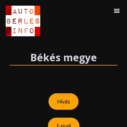
Skip
Me
to
content
Békés megye
Hívás
E-mail