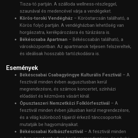
Tisza-tó partján. A szálloda wellness-részleggel,
szaunával és medencével várja a vendégeket.
Körös-toroki Vendégház
– Köröstarcsán található, a
Körös folyó partján. A vendégházban lehetőség van
horgászatra, kerékpározásra és túrázásra is.
Békéscsaba Apartman
– Békéscsabán található, a
városközpontban. Az apartmanok teljesen felszereltek,
és ideálisak hosszabb tartózkodásra is.
Események
Békéscsabai Csabagyöngye Kulturális Fesztivál
– A
fesztivál minden évben augusztusban kerül
megrendezésre, és számos koncertet, színházi
előadást és kézműves vásárt kínál.
Ópusztaszeri Nemzetközi Folklórfesztivál
– A
fesztivál minden évben júliusban kerül megrendezésre,
és a világ különböző tájairól érkező tánccsoportok
mutatják be hagyományaikat.
Békéscsabai Kolbászfesztivál
– A fesztivál minden