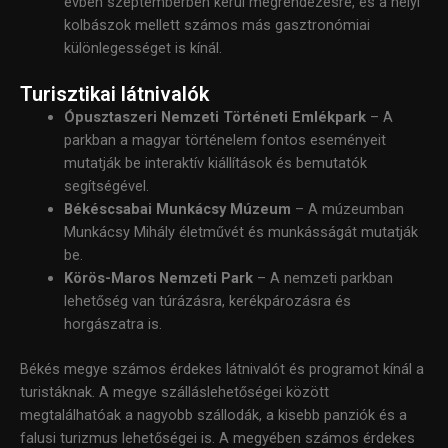
évben szeptemberben kerül megrendezésre, és a helyi
kolbászok mellett számos más gasztronómiai
különlegességet is kínál.
Turisztikai látnivalók
Ópusztaszeri Nemzeti Történeti Emlékpark
– A
parkban a magyar történelem fontos eseményeit
mutatják be interaktív kiállítások és bemutatók
segítségével.
Békéscsabai Munkácsy Múzeum
– A múzeumban
Munkácsy Mihály életművét és munkásságát mutatják
be.
Körös-Maros Nemzeti Park
– A nemzeti parkban
lehetőség van túrázásra, kerékpározásra és
horgászatra is.
Békés megye számos érdekes látnivalót és programot kínál a
turistáknak. A megye szálláslehetőségei között
megtalálhatóak a nagyobb szállodák, a kisebb panziók és a
falusi turizmus lehetőségei is. A megyében számos érdekes