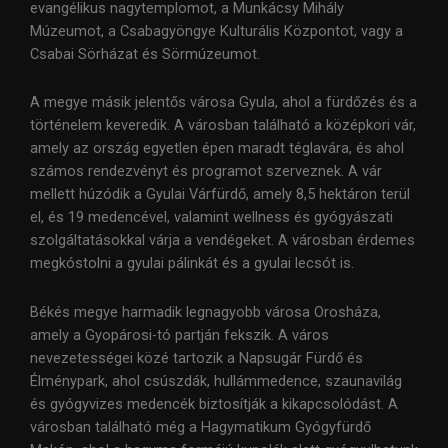
evangélikus nagytemplomot, a Munkácsy Mihály
Múzeumot, a Csabagyöngye Kulturális Központot, vagy a
Csabai Sörházat és Sörmúzeumot.
A megye másik jelentős városa Gyula, ahol a fürdőzés és a
történelem keveredik. A városban található a középkori vár,
amely az ország egyetlen épen maradt téglavára, és ahol
számos rendezvényt és programot szerveznek. A vár
mellett húzódik a Gyulai Várfürdő, amely 8,5 hektáron terül
el, és 19 medencével, valamint wellness és gyógyászati
szolgáltatásokkal várja a vendégeket. A városban érdemes
megkóstolni a gyulai pálinkát és a gyulai lecsót is.
Békés megye harmadik legnagyobb városa Orosháza,
amely a Gyopárosi-tó partján fekszik. A város
nevezetességei közé tartozik a Napsugár Fürdő és
Élménypark, ahol csúszdák, hullámmedence, szaunavilág
és gyógyvizes medencék biztosítják a kikapcsolódást. A
városban található még a Hagymatikum Gyógyfürdő