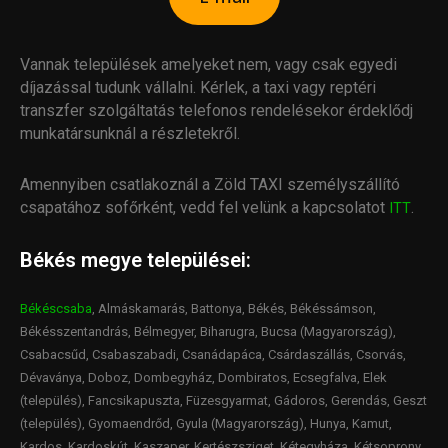
Vannak települések amelyeket nem, vagy csak egyedi
díjazással tudunk vállalni. Kérlek, a taxi vagy reptéri
transzfer szolgáltatás telefonos rendelésekor érdeklődj
munkatársunknál a részletekről.
Amennyiben csatlakoznál a Zöld TAXI személyszállító
csapatához sofőrként, vedd fel velünk a kapcsolatot
.
ITT
Békés megye települései:
Békéscsaba
, Almáskamarás, Battonya, Békés, Békéssámson,
Békésszentandrás, Bélmegyer, Biharugra, Bucsa (Magyarország),
Csabacsűd, Csabaszabadi, Csanádapáca, Csárdaszállás, Csorvás,
Dévaványa, Doboz, Dombegyház, Dombiratos, Ecsegfalva, Elek
(település), Fancsikapuszta, Füzesgyarmat, Gádoros, Gerendás, Geszt
(település), Gyomaendrőd, Gyula (Magyarország), Hunya, Kamut,
Kardos, Kardoskút, Kaszaper, Kertészsziget, Kétegyháza, Kétsoprony,