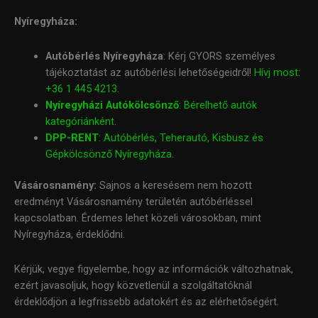
Nyíregyháza:
Autóbérlés Nyíregyháza
: Kérj GYORS személyes
tájékoztatást az autóbérlési lehetőségeidről!
Hívj most:
+36 1 445 4213
.
Nyíregyházi Autókölcsönző
: Bérelhető autók
kategóriánként
.
DPP-RENT
: Autóbérlés, Teherautó, Kisbusz és
Gépkölcsönző Nyíregyháza
.
Vásárosnamény:
Sajnos a keresésem nem hozott
eredményt Vásárosnamény területén autóbérléssel
kapcsolatban. Érdemes lehet közeli városokban, mint
Nyíregyháza, érdeklődni.
Kérjük, vegye figyelembe, hogy az információk változhatnak,
ezért javasoljuk, hogy közvetlenül a szolgáltatóknál
érdeklődjön a legfrissebb adatokért és az elérhetőségért.