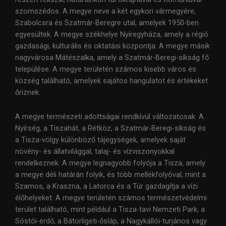
szomszédos. A megye neve a két egykori vármegyére,
Szabolcsra és Szatmár-Beregre utal, amelyek 1950-ben
egyesültek. A megye székhelye Nyíregyháza, amely a régió
gazdasági, kulturális és oktatási központja. A megye másik
nagyvárosa Mátészalka, amely a Szatmár-Beregi-síkság fő
települése. A megye területén számos kisebb város és
község található, amelyek sajátos hangulatot és értékeket
őriznek.
A megye természeti adottságai rendkívül változatosak. A
Nyírség, a Tiszahát, a Rétköz, a Szatmár-Beregi-síkság és
a Tisza-völgy különböző tájegységek, amelyek saját
növény- és állatvilággal, talaj- és vízviszonyokkal
rendelkeznek. A megye legnagyobb folyója a Tisza, amely
a megye déli határán folyik, és több mellékfolyóval, mint a
Szamos, a Kraszna, a Latorca és a Túr gazdagítja a vízi
élőhelyeket. A megye területén számos természetvédelmi
terület található, mint például a Tisza-tavi Nemzeti Park, a
Sóstói-erdő, a Bátorligeti-ősláp, a Nagykállói-turjános vagy