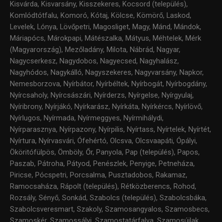
Kisvárda, Kisvarsány, Kisszekeres, Kocsord (település),
Komlódtótfalu, Komoró, Kótaj, Kölcse, Kömörő, Laskod,
Levelek, Lónya, Lövőpetri, Magosliget, Magy, Mánd, Mándok,
Máriapócs, Márokpapi, Mátészalka, Mátyus, Méhtelek, Mérk
(Magyarország), Mezőladány, Milota, Nábrád, Nagyar,
Nagycserkesz, Nagydobos, Nagyecsed, Nagyhalász,
Nagyhódos, Nagykálló, Nagyszekeres, Nagyvarsány, Napkor,
Nemesborzova, Nyírbátor, Nyírbéltek, Nyírbogát, Nyírbogdány,
Nyírcsaholy, Nyírcsászári, Nyírderzs, Nyírgelse, Nyírgyulaj,
Nyíribrony, Nyírjákó, Nyírkarász, Nyírkáta, Nyírkércs, Nyírlövő,
Nyírlugos, Nyírmada, Nyírmeggyes, Nyírmihálydi,
Nyírparasznya, Nyírpazony, Nyírpilis, Nyírtass, Nyírtelek, Nyírtét,
Nyírtura, Nyírvasvári, Ófehértó, Olcsva, Olcsvaapáti, Ópályi,
Ököritófülpös, Ömböly, Őr, Panyola, Pap (település), Papos,
Paszab, Pátroha, Pátyod, Penészlek, Penyige, Petneháza,
Piricse, Pócspetri, Porcsalma, Pusztadobos, Rakamaz,
Ramocsaháza, Rápolt (település), Rétközberencs, Rohod,
Rozsály, Sényő, Sonkád, Szabolcs (település), Szabolcsbáka,
Szabolcsveresmart, Szakoly, Szamosangyalos, Szamosbecs,
Szamoskér, Szamossályi, Szamostatárfalva, Szamosújlak,