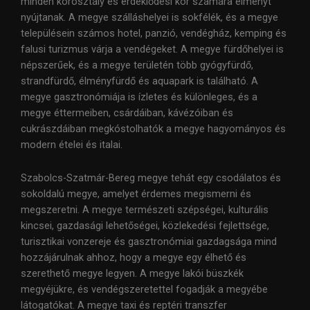
minden korosztály és érdeklődési kör számára élményt
nyújtanak. A megye szálláshelyei is sokfélék, és a megye
településein számos hotel, panzió, vendégház, kemping és
falusi turizmus várja a vendégeket. A megye fürdőhelyei is
népszerűek, és a megye területén több gyógyfürdő,
strandfürdő, élményfürdő és aquapark is található. A
megye gasztronómiája is ízletes és különleges, és a
megye éttermeiben, csárdáiban, kávézóiban és
cukrászdáiban megkóstolhatók a megye hagyományos és
modern ételei és italai.
Szabolcs-Szatmár-Bereg megye tehát egy csodálatos és
sokoldalú megye, amelyet érdemes megismerni és
megszeretni. A megye természeti szépségei, kulturális
kincsei, gazdasági lehetőségei, közlekedési fejlettsége,
turisztikai vonzereje és gasztronómiai gazdagsága mind
hozzájárulnak ahhoz, hogy a megye egy élhető és
szerethető megye legyen. A megye lakói büszkék
megyéjükre, és vendégszeretettel fogadják a megyébe
látogatókat. A megye taxi és reptéri transzfer