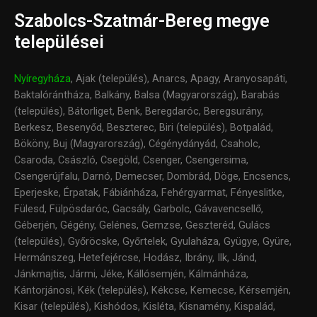
Szabolcs-Szatmár-Bereg megye
települései
Nyíregyháza
, Ajak (település), Anarcs, Apagy, Aranyosapáti,
Baktalórántháza, Balkány, Balsa (Magyarország), Barabás
(település), Bátorliget, Benk, Beregdaróc, Beregsurány,
Berkesz, Besenyőd, Beszterec, Biri (település), Botpalád,
Bököny, Buj (Magyarország), Cégénydányád, Csaholc,
Csaroda, Császló, Csegöld, Csenger, Csengersima,
Csengerújfalu, Darnó, Demecser, Dombrád, Döge, Encsencs,
Eperjeske, Érpatak, Fábiánháza, Fehérgyarmat, Fényeslitke,
Fülesd, Fülpösdaróc, Gacsály, Garbolc, Gávavencsellő,
Géberjén, Gégény, Gelénes, Gemzse, Geszteréd, Gulács
(település), Győröcske, Győrtelek, Gyulaháza, Gyügye, Gyüre,
Hermánszeg, Hetefejércse, Hodász, Ibrány, Ilk, Jánd,
Jánkmajtis, Jármi, Jéke, Kállósemjén, Kálmánháza,
Kántorjánosi, Kék (település), Kékcse, Kemecse, Kérsemjén,
Kisar (település), Kishódos, Kisléta, Kisnamény, Kispalád,