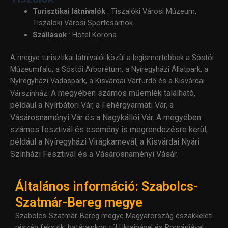
Turisztikai látnivalók
: Tiszalöki Városi Múzeum,
Tiszalöki Városi Sportcsarnok
Szállások
: Hotel Korona
A megye turisztikai látnivalói közül a legismertebbek a Sóstói
Múzeumfalu, a Sóstói Arborétum, a Nyíregyházi Állatpark, a
Nyíregyházi Vadaspark, a Kisvárdai Várfürdő és a Kisvárdai
.
A megyében számos műemlék található,
Várszínház
például a Nyírbátori Vár, a Fehérgyarmati Vár, a
Vásárosnaményi Vár és a Nagykállói Vár
.
A megyében
számos fesztivál és esemény is megrendezésre kerül,
például a Nyíregyházi Virágkarnevál, a Kisvárdai Nyári
Színházi Fesztivál és a Vásárosnaményi Vásár
.
Általános információ: Szabolcs-
Szatmár-Bereg megye
Szabolcs-Szatmár-Bereg megye Magyarország északkeleti
részén fekszik, határainkon túl Ukrajnával és Romániával