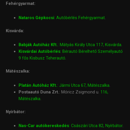
Fehérgyarmat:
Nataros Gépkocsi
: Autóbérlés Fehérgyarmat
.
Kisvárda:
Babják Autóház Kft.
: Mátyás Király Utca 117, Kisvárda
.
Kisvárdai Autóbérlés
: Bérautó Bérelhető Személyautó
9 fős Kisbusz Teherautó
.
Mátészalka:
Platán Autóház Kft.
: Jármi Utca 67, Mátészalka
.
Postaautó Duna Zrt.
: Móricz Zsigmond u.
116,
Mátészalka
.
Nyírbátor:
Nas-Car autókereskedés
: Császári Utca 82, Nyírbátor
.