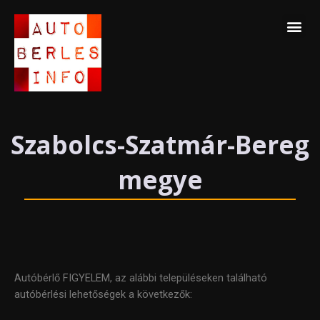
Skip
Me
to
content
Szabolcs-Szatmár-Bereg
megye
Autóbérlő FIGYELEM, az alábbi településeken található
autóbérlési lehetőségek a következők: