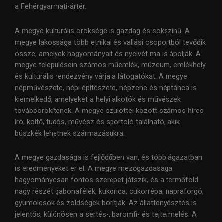
a Fehérgyarmati-ártér.
A megye kulturális öröksége is gazdag és sokszínű. A
megye lakossága több etnikai és vallási csoportból tevődik
össze, amelyek hagyományait és nyelvét ma is ápolják. A
megye településein számos műemlék, múzeum, emlékhely
és kulturális rendezvény várja a látogatókat. A megye
népművészete, népi építészete, népzene és néptánca is
kiemelkedő, amelyeket a helyi alkotók és művészek
továbbörökítenek. A megye szülöttei között számos híres
író, költő, tudós, művész és sportoló található, akik
büszkék lehetnek származásukra.
A megye gazdasága is fejlődőben van, és több ágazatban
is eredményeket ér el. A megye mezőgazdasága
hagyományosan fontos szerepet játszik, és a termőföld
nagy részét gabonafélék, kukorica, cukorrépa, napraforgó,
gyümölcsök és zöldségek borítják. Az állattenyésztés is
jelentős, különösen a sertés-, baromfi- és tejtermelés. A