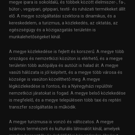
megye ipara is sokoldalú, és többek között élelmiszer-, fa-,
bútor-, vegyipari, gépipari, textil- és ruházati termékeket állít
elő. A megye szolgáltatási szektora is dinamikus, és a
kereskedelem, a turizmus, a közlekedés, az oktatás, az
egészségügy és a közigazgatás területén is
munkalehetőségeket kínál.
A megye közlekedése is fejlett és korszerű. A megye több
országos és nemzetközi közúton is elérhető, és a megye
területén több autópálya és autóút is halad át. A megye
vasúti hálózata is jól kiépített, és a megye több városa és
községe is vasúton közelíthető meg. A megye
légiközlekedése is fontos, és a Nyíregyházi repülőtér
nemzetközi járatokat is fogad. A megye belső közlekedése
is megfelelő, és a megye településein több taxi és reptéri
transzfer szolgáltatás is működik.
A megye turizmusa is vonzó és változatos. A megye
számos természeti és kulturális látnivalót kínál, amelyek