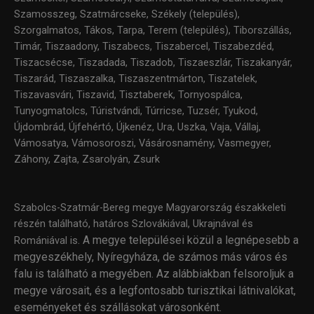
Szamosszeg, Szatmárcseke, Székely (település),
Szorgalmatos, Tákos, Tarpa, Terem (település), Tiborszállás,
Timár, Tiszaadony, Tiszabecs, Tiszabercel, Tiszabezdéd,
Tiszacsécse, Tiszadada, Tiszadob, Tiszaeszlár, Tiszakanyár,
Tiszarád, Tiszaszalka, Tiszaszentmárton, Tiszatelek,
Tiszavasvári, Tiszavid, Tisztaberek, Tornyospálca,
Tunyogmatolcs, Túristvándi, Túrricse, Tuzsér, Tyukod,
Újdombrád, Újfehértó, Újkenéz, Ura, Uszka, Vaja, Vállaj,
Vámosatya, Vámosoroszi, Vásárosnamény, Vasmegyer,
Záhony, Zajta, Zsarolyán, Zsurk
Szabolcs-Szatmár-Bereg megye Magyarország északkeleti
részén található, határos Szlovákiával, Ukrajnával és
.
A megye települései közül a legnépesebb a
Romániával is
megyeszékhely, Nyíregyháza, de számos más város és
falu is található a megyében
.
Az alábbiakban felsoroljuk a
megye városait, és a legfontosabb turisztikai látnivalókat,
eseményeket és szállásokat városonként.